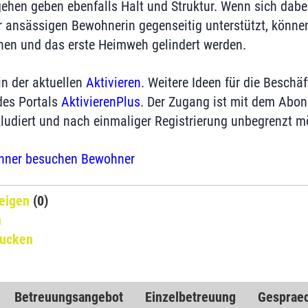
hen geben ebenfalls Halt und Struktur. Wenn sich dabe
r ansässigen Bewohnerin gegenseitig unterstützt, könne
hen und das erste Heimweh gelindert werden.
in der aktuellen
Aktivieren
. Weitere Ideen für die Beschäf
des Portals
AktivierenPlus
. Der Zugang ist mit dem Abo
nkludiert und nach einmaliger Registrierung unbegrenzt m
hner besuchen Bewohner
eigen
(0)
n
rucken
Betreuungsangebot
Einzelbetreuung
Gesprae