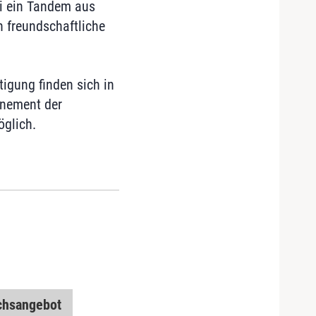
i ein Tandem aus
n freundschaftliche
tigung finden sich in
nnement der
öglich.
chsangebot