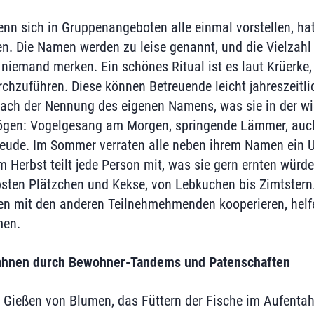
wenn sich in Gruppenangeboten alle einmal vorstellen, ha
en. Die Namen werden zu leise genannt, und die Vielzah
e niemand merken. Ein schönes Ritual ist es laut Krüerke
hzuführen. Diese können Betreuende leicht jahreszeitl
 nach der Nennung des eigenen Namens, was sie in der w
ögen: Vogelgesang am Morgen, springende Lämmer, auch
reude. Im Sommer verraten alle neben ihrem Namen ein U
m Herbst teilt jede Person mit, was sie gern ernten würd
bsten Plätzchen und Kekse, von Lebkuchen bis Zimtstern.
n mit den anderen Teilnehmehmenden kooperieren, helfe
men.
ahnen durch Bewohner-Tandems und Patenschaften
 Gießen von Blumen, das Füttern der Fische im Aufenta