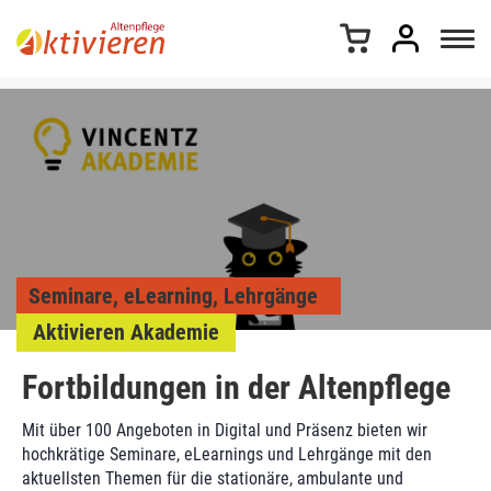
Z
u
m
I
n
h
a
l
t
s
p
r
Seminare, eLearning, Lehrgänge
i
n
Aktivieren Akademie
g
e
Fortbildungen in der Altenpflege
n
Mit über 100 Angeboten in Digital und Präsenz bieten wir
hochkrätige Seminare, eLearnings und Lehrgänge mit den
aktuellsten Themen für die stationäre, ambulante und