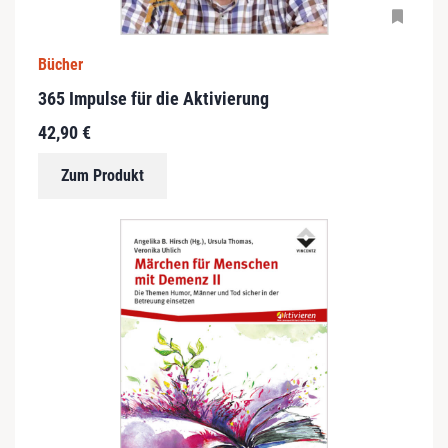
D
Bücher
i
365 Impulse für die Aktivierung
e
s
42,90
€
e
s
Zum Produkt
P
r
o
d
u
k
t
w
e
i
s
t