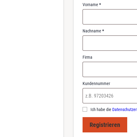
d
Vorname
*
Nachname
*
Firma
Kundennummer
Ich habe die
Datenschutzer
Registrieren