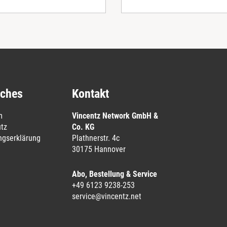
iches
Kontakt
m
Vincentz Network GmbH &
tz
Co. KG
ungserklärung
Plathnerstr. 4c
30175 Hannover
Abo, Bestellung & Service
+49 6123 9238-253
service@vincentz.net