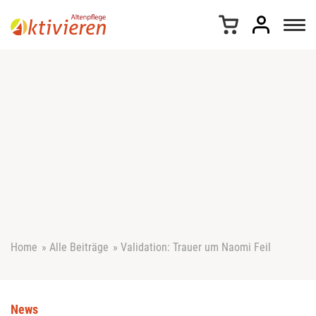
Z
u
m
I
n
h
a
l
t
s
p
r
i
n
g
e
Home
»
Alle Beiträge
»
Validation: Trauer um Naomi Feil
n
News