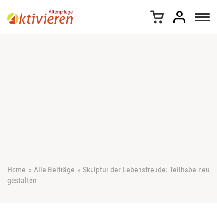
Z
u
m
I
n
h
a
l
t
s
p
r
i
n
g
e
Home
»
Alle Beiträge
»
Skulptur der Lebensfreude: Teilhabe neu
n
gestalten