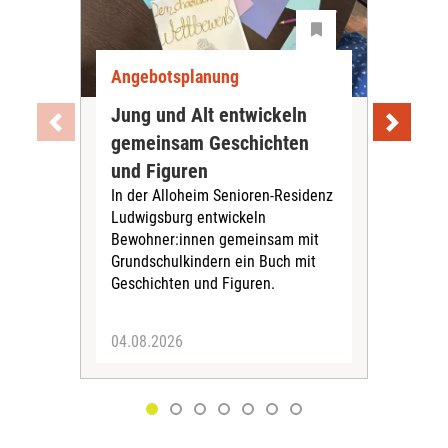
Angebotsplanung
Ang
Jung und Alt entwickeln
Wie
gemeinsam Geschichten
Bet
und Figuren
beg
In der Alloheim Senioren-Residenz
Meh
Ludwigsburg entwickeln
Fre
Bewohner:innen gemeinsam mit
indi
Grundschulkindern ein Buch mit
begl
Geschichten und Figuren.
ein
04.08.2026
03.