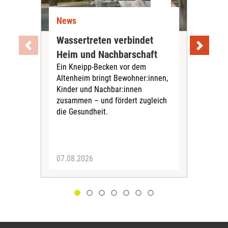
News
Ne
Wassertreten verbindet
Pfl
Heim und Nachbarschaft
Jug
Ein Kneipp-Becken vor dem
mit
Altenheim bringt Bewohner:innen,
In d
Kinder und Nachbar:innen
in F
zusammen – und fördert zugleich
Bew
die Gesundheit.
Jug
Spra
zus
07.08.2026
06.