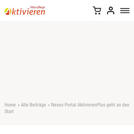
Z
u
m
I
n
h
a
l
t
s
p
r
i
n
g
e
Home
»
Alle Beiträge
»
Neues Portal AktivierenPlus geht an den
n
Start