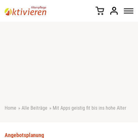
Z
u
m
I
n
h
a
l
t
s
p
r
i
n
g
e
Home
»
Alle Beiträge
»
Mit Apps geistig fit bis ins hohe Alter
n
Angebotsplanung