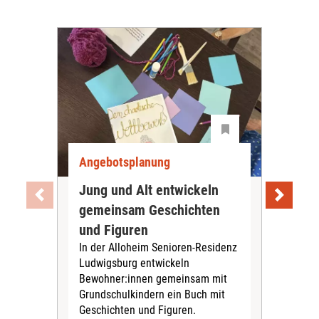
Angebotsplanung
Ang
Jung und Alt entwickeln
Wie
gemeinsam Geschichten
Bet
und Figuren
beg
In der Alloheim Senioren-Residenz
Meh
Ludwigsburg entwickeln
Fre
Bewohner:innen gemeinsam mit
indi
Grundschulkindern ein Buch mit
begl
Geschichten und Figuren.
ein