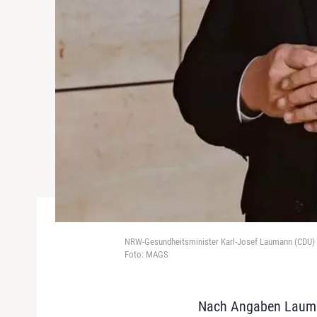
NRW-Gesundheitsminister Karl-Josef Laumann (CDU) is
Foto: MAGS
Nach Angaben Lauman