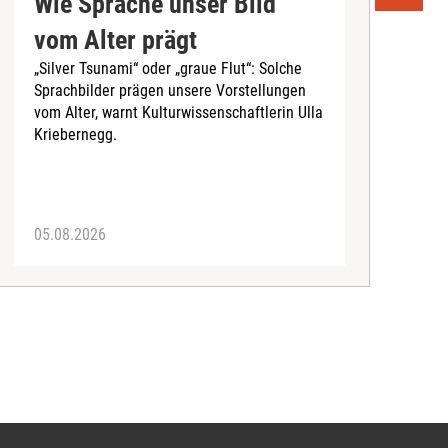
Wie Sprache unser Bild
U
vom Alter prägt
S
„Silver Tsunami“ oder „graue Flut“: Solche
Sprachbilder prägen unsere Vorstellungen
A
vom Alter, warnt Kulturwissenschaftlerin Ulla
I
Kriebernegg.
S
d
A
05.08.2026
3