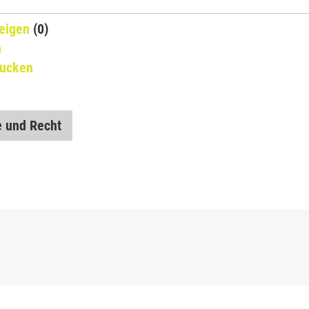
eigen
(0)
n
rucken
 und Recht