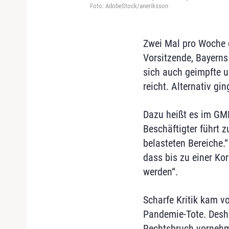
Foto: AdobeStock/aneriksson
Zwei Mal pro Woche d
Vorsitzende, Bayern
sich auch geimpfte un
reicht. Alternativ g
Dazu heißt es im GMK
Beschäftigter führt
belasteten Bereiche.
dass bis zu einer Ko
werden“.
Scharfe Kritik kam v
Pandemie-Tote. Desha
Rechtsbruch vornehme