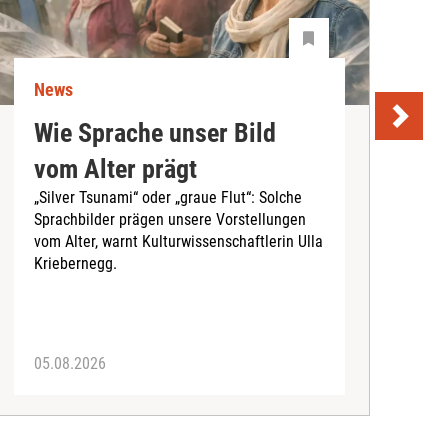
News
N
Wie Sprache unser Bild
U
vom Alter prägt
S
„Silver Tsunami“ oder „graue Flut“: Solche
Sprachbilder prägen unsere Vorstellungen
A
vom Alter, warnt Kulturwissenschaftlerin Ulla
I
Kriebernegg.
S
d
A
05.08.2026
3