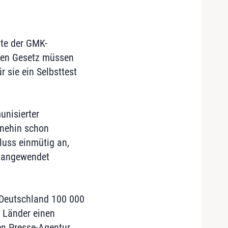
lte der GMK-
euen Gesetz müssen
 sie ein Selbsttest
unisierter
hnehin schon
luss einmütig an,
t angewendet
t Deutschland 100 000
r Länder einen
n Presse-Agentur.