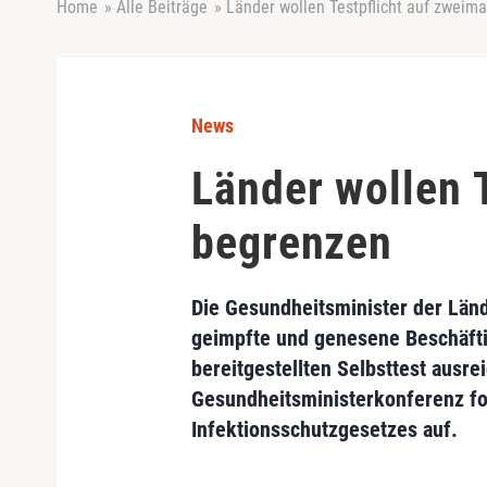
Home
»
Alle Beiträge
»
Länder wollen Testpflicht auf zweim
News
Länder wollen 
begrenzen
Die Gesundheitsminister der Länd
geimpfte und genesene Beschäfti
bereitgestellten Selbsttest ausr
Gesundheitsministerkonferenz fo
Infektionsschutzgesetzes auf.