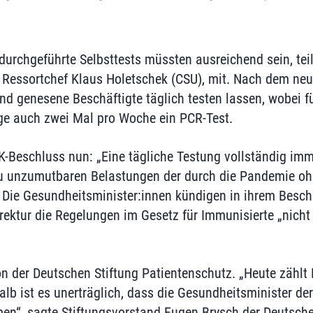
urchgeführte Selbsttests müssten ausreichend sein, tei
s Ressortchef Klaus Holetschek (CSU), mit. Nach dem n
d genesene Beschäftigte täglich testen lassen, wobei für
inge auch zwei Mal pro Woche ein PCR-Test.
-Beschluss nun: „Eine tägliche Testung vollständig imm
 zu unzumutbaren Belastungen der durch die Pandemie o
“ Die Gesundheitsminister:innen kündigen in ihrem Besch
rrektur die Regelungen im Gesetz für Immunisierte „nich
on der Deutschen Stiftung Patientenschutz. „Heute zähl
lb ist es unerträglich, dass die Gesundheitsminister de
n“, sagte Stiftungsvorstand Eugen Brysch der Deutsche