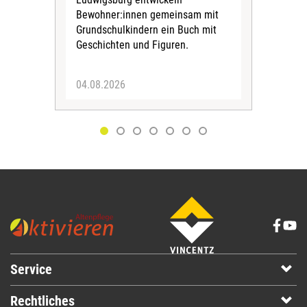
Bewohner:innen gemeinsam mit
indi
Grundschulkindern ein Buch mit
begl
Geschichten und Figuren.
ein
04.08.2026
03.
Service
Rechtliches