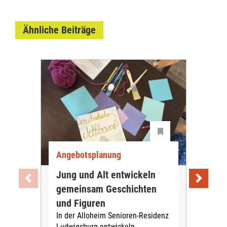
Ähnliche Beiträge
Angebotsplanung
Ang
Jung und Alt entwickeln
Wie
gemeinsam Geschichten
Bet
und Figuren
beg
In der Alloheim Senioren-Residenz
Meh
Ludwigsburg entwickeln
Fre