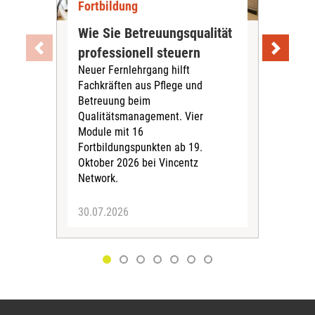
Fortbildung
For
Wie Sie Betreuungsqualität
We
professionell steuern
Mah
Neuer Fernlehrgang hilft
ma
Fachkräften aus Pflege und
Mahl
Betreuung beim
bie
Qualitätsmanagement. Vier
Leb
Module mit 16
Nach
Fortbildungspunkten ab 19.
spie
Oktober 2026 bei Vincentz
zwi
Network.
Bewo
30.07.2026
29.