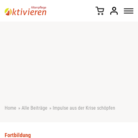
Z
u
m
I
n
h
a
l
t
s
p
r
i
n
g
e
Home
»
Alle Beiträge
»
Impulse aus der Krise schöpfen
n
Fortbildung