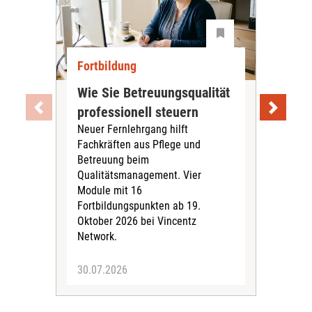
Fortbildung
For
Wie Sie Betreuungsqualität
We
professionell steuern
Mah
Neuer Fernlehrgang hilft
ma
Fachkräften aus Pflege und
Mahl
Betreuung beim
bie
Qualitätsmanagement. Vier
Leb
Module mit 16
Nach
Fortbildungspunkten ab 19.
spie
Oktober 2026 bei Vincentz
zwi
Network.
Bewo
30.07.2026
29.