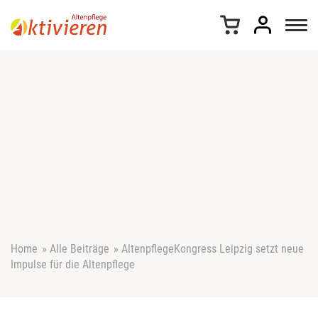
Z
u
m
I
n
h
a
l
t
s
p
r
i
n
g
e
Home
»
Alle Beiträge
»
AltenpflegeKongress Leipzig setzt neue
n
Impulse für die Altenpflege