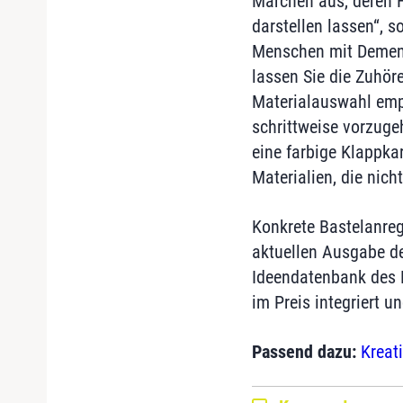
Märchen aus, deren H
darstellen lassen“, s
Menschen mit Demenz 
lassen Sie die Zuhö
Materialauswahl empfi
schrittweise vorzuge
eine farbige Klappka
Materialien, die nic
Konkrete Bastelanregu
aktuellen Ausgabe de
Ideendatenbank des 
im Preis integriert 
Passend dazu:
Kreat