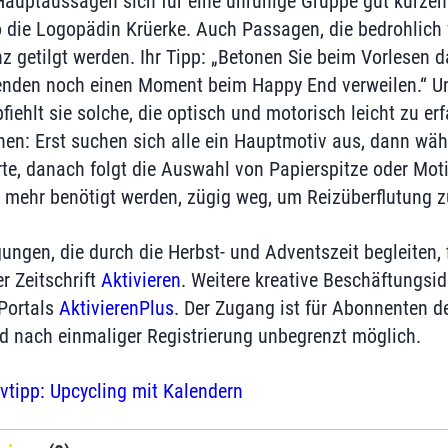
auptaussagen sich für eine unruhige Gruppe gut kürzen 
o die Logopädin Krüerke. Auch Passagen, die bedrohlich w
getilgt werden. Ihr Tipp: „Betonen Sie beim Vorlesen 
renden noch einen Moment beim Happy End verweilen.“ Un
ehlt sie solche, die optisch und motorisch leicht zu erfa
hen: Erst suchen sich alle ein Hauptmotiv aus, dann w
rte, danach folgt die Auswahl von Papierspitze oder Mo
ht mehr benötigt werden, zügig weg, um Reizüberflutung z
ngen, die durch die Herbst- und Adventszeit begleiten, f
r Zeitschrift
Aktivieren
. Weitere kreative Beschäftungsid
Portals
AktivierenPlus
. Der Zugang ist für Abonnenten der
und nach einmaliger Registrierung unbegrenzt möglich.
ivtipp: Upcycling mit Kalendern