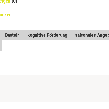
eigen
(0)
n
rucken
Basteln
kognitive Förderung
saisonales Ange