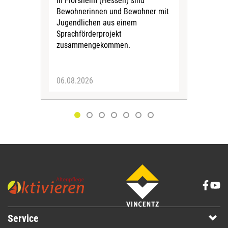
in Flörsheim (Hessen) sind
Kult
Bewohnerinnen und Bewohner mit
Kri
Jugendlichen aus einem
Sprachförderprojekt
zusammengekommen.
06.08.2026
05.
Service