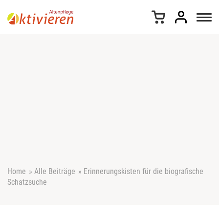
Z
u
m
I
n
h
a
l
t
s
p
r
i
n
g
e
Home
»
Alle Beiträge
»
Erinnerungskisten für die biografische
n
Schatzsuche