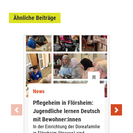
Ähnliche Beiträge
News
Ne
Pflegeheim in Flörsheim:
Wie
Jugendliche lernen Deutsch
vom
„Sil
mit Bewohner:innen
Sol
In der Einrichtung der Doreafamilie
Vors