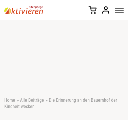
Z
u
m
I
n
h
a
l
t
s
p
r
i
n
g
e
Home
»
Alle Beiträge
»
Die Erinnerung an den Bauernhof der
n
Kindheit wecken