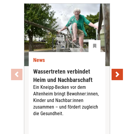
News
Ne
Wassertreten verbindet
Pfl
Heim und Nachbarschaft
Jug
Ein Kneipp-Becken vor dem
mit
Altenheim bringt Bewohner:innen,
In d
Kinder und Nachbar:innen
in F
zusammen – und fördert zugleich
Bew
die Gesundheit.
Jug
Spra
zus