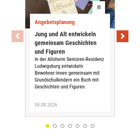
Angebotsplanung
Ang
Jung und Alt entwickeln
Wie
gemeinsam Geschichten
Bet
und Figuren
beg
In der Alloheim Senioren-Residenz
Meh
Ludwigsburg entwickeln
Fre
Bewohner:innen gemeinsam mit
indi
Grundschulkindern ein Buch mit
begl
Geschichten und Figuren.
ein
04.08.2026
03.