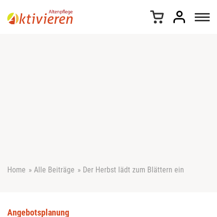
Z
u
m
I
n
h
a
l
t
s
p
r
i
n
g
e
Home
»
Alle Beiträge
»
Der Herbst lädt zum Blättern ein
n
Angebotsplanung