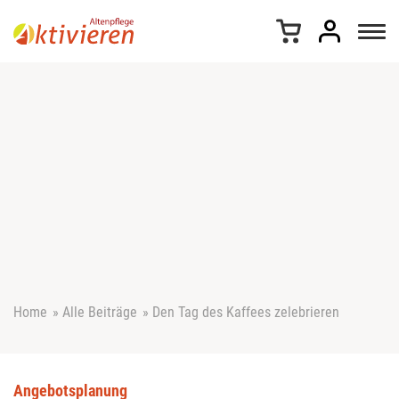
Z
u
m
I
n
h
a
l
t
s
p
r
i
n
g
e
Home
»
Alle Beiträge
»
Den Tag des Kaffees zelebrieren
n
Angebotsplanung