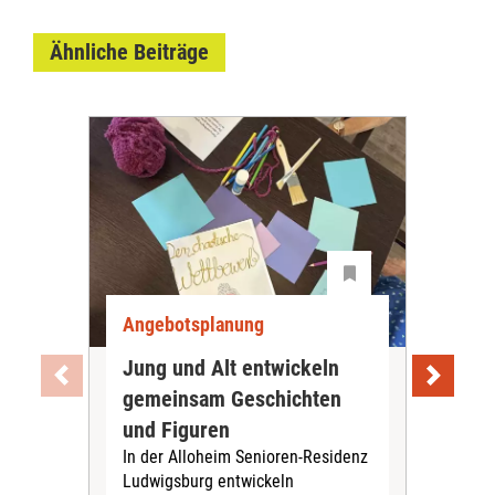
Ähnliche Beiträge
Angebotsplanung
Ang
Jung und Alt entwickeln
Wie
gemeinsam Geschichten
Bet
und Figuren
beg
In der Alloheim Senioren-Residenz
Meh
Ludwigsburg entwickeln
Fre