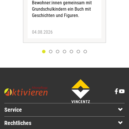
Bewohner:innen gemeinsam mit
indi
Grundschulkindern ein Buch mit
begl
Geschichten und Figuren.
ein
04.08.2026
03.
Service
Rechtliches