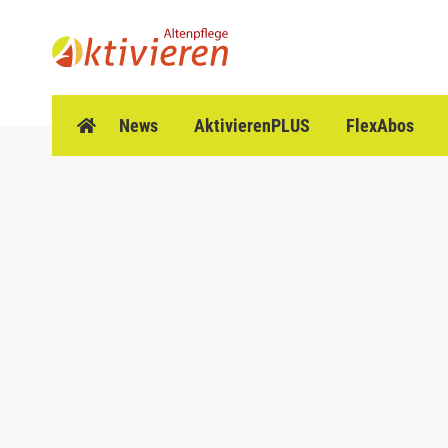
Z
u
m
I
n
h
News
AktivierenPLUS
FlexAbos
a
l
t
s
p
r
i
n
g
e
n