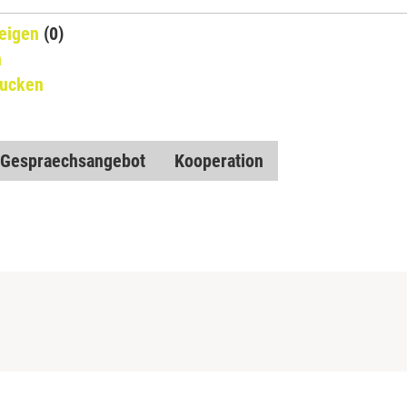
eigen
(0)
n
rucken
Gespraechsangebot
Kooperation