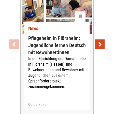
News
Ne
Pflegeheim in Flörsheim:
Wie
Jugendliche lernen Deutsch
vom
„Sil
mit Bewohner:innen
Sol
In der Einrichtung der Doreafamilie
Vors
in Flörsheim (Hessen) sind
Kult
Bewohnerinnen und Bewohner mit
Kri
Jugendlichen aus einem
Sprachförderprojekt
zusammengekommen.
06.08.2026
05.