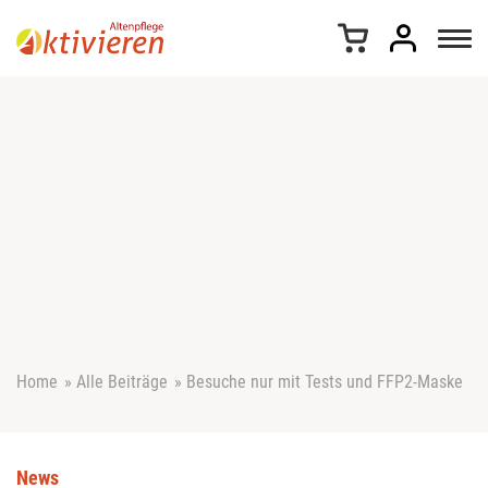
Z
u
m
I
n
h
a
l
t
s
p
r
i
n
g
e
Home
»
Alle Beiträge
»
Besuche nur mit Tests und FFP2-Maske
n
News