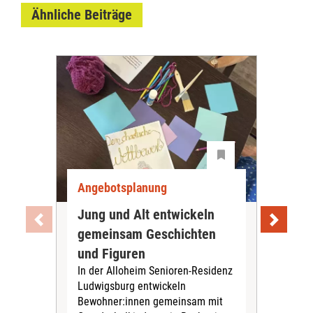
Ähnliche Beiträge
Angebotsplanung
Ang
Jung und Alt entwickeln
Wie
gemeinsam Geschichten
Bet
und Figuren
beg
In der Alloheim Senioren-Residenz
Meh
Ludwigsburg entwickeln
Fre
Bewohner:innen gemeinsam mit
indi