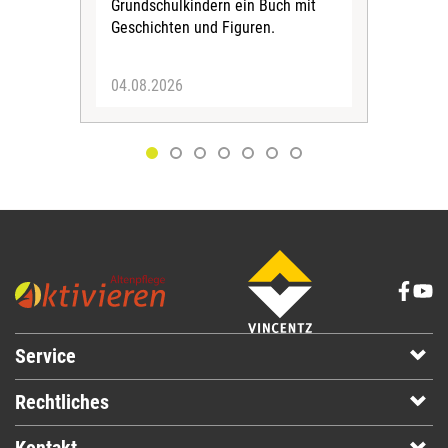
Grundschulkindern ein Buch mit
begl
Geschichten und Figuren.
ein
04.08.2026
03.
Service
Rechtliches