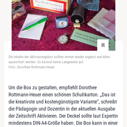
Die Inhalte der Aktivierungsbox sollten immer wieder ergänzt und Altes
aussortiert werden. So kommt keine Langeweile auf.
Foto: Dorothee Rottmann-Heuer
Um die Box zu gestalten, empfiehlt Dorothee
Rottmann-Heuer einen schönen Schuhkarton. „Das ist
die kreativste und kostengünstigste Variante“, schreibt
die Pädagogin und Dozentin in der aktuellen Ausgabe
der Zeitschrift Aktivieren. Der Deckel sollte laut Expertin
mindestens DIN-A4-Größe haben. Die Box kann in einer