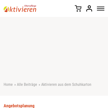
Z
u
m
I
n
h
a
l
t
s
p
r
i
n
g
e
Home
»
Alle Beiträge
»
Aktivieren aus dem Schuhkarton
n
Angebotsplanung