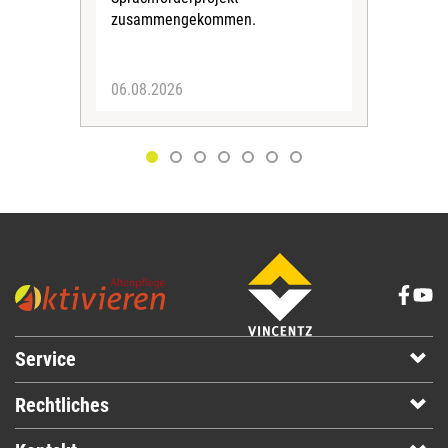
zusammengekommen.
06.08.2026
05.
Service
Rechtliches