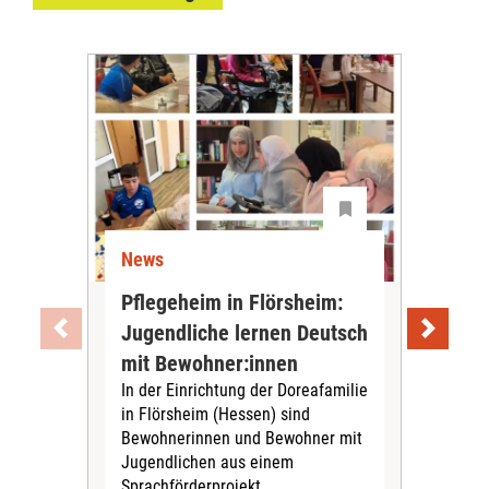
News
Ne
Pflegeheim in Flörsheim:
Wie
Jugendliche lernen Deutsch
vom
„Sil
mit Bewohner:innen
Sol
In der Einrichtung der Doreafamilie
Vors
in Flörsheim (Hessen) sind
Kult
Bewohnerinnen und Bewohner mit
Kri
Jugendlichen aus einem
Sprachförderprojekt