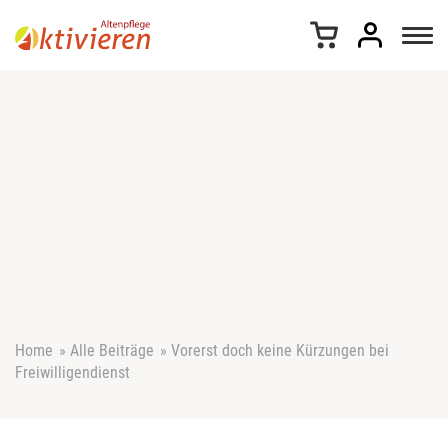
Z
u
m
I
n
h
a
l
t
s
p
r
i
n
g
e
Home
»
Alle Beiträge
»
Vorerst doch keine Kürzungen bei
n
Freiwilligendienst