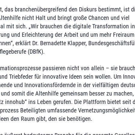
, das branchenübergreifend den Diskurs bestimmt, ist die
ltenhilfe nicht Halt und bringt große Chancen und viel
l mit sich. „Wir brauchen die digitale Transformation in
rung und Erleichterung der Arbeit und um mehr Freiraum 
innen“, erklärt Dr. Bernadette Klapper, Bundesgeschäftsf
flegeberufe (DBfK).
mationsprozesse passieren nicht von allein – sie brauch
nd Triebfeder für innovative Ideen sein wollen. Um Innov
ende und Innovationsfördernde in der vielfältigen deut
nd somit die Altenhilfe gemeinsam besser zu machen, 
z innohub“ ins Leben gerufen. Die Plattform bietet seit 
sprozess Beteiligten umfassende Vernetzungsmöglichkei
deen den Raum gibt, den sie benötigen.