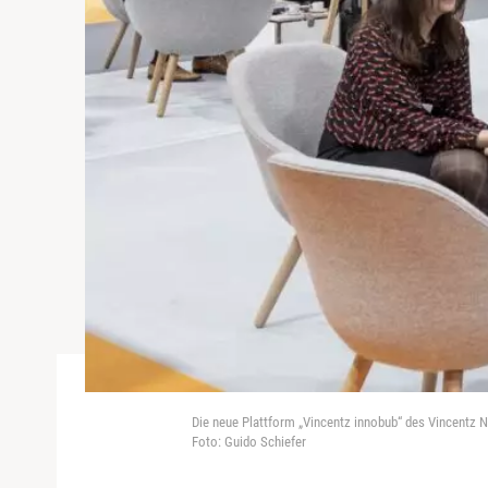
Die neue Plattform „Vincentz innobub“ des Vincentz 
Foto: Guido Schiefer