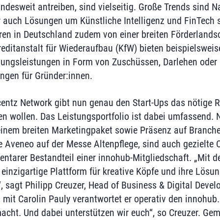
esweit antreiben, sind vielseitig. Große Trends sind N
er auch Lösungen um Künstliche Intelligenz und FinTech 
ren in Deutschland zudem von einer breiten Förderlandsc
editanstalt für Wiederaufbau (KfW) bieten beispielsweis
tzungsleistungen in Form von Zuschüssen, Darlehen oder
ungen für Gründer:innen.
entz Network gibt nun genau den Start-Ups das nötige Rü
ten wollen. Das Leistungsportfolio ist dabei umfassend.
inem breiten Marketingpaket sowie Präsenz auf Branche
 Aveneo auf der Messe Altenpflege, sind auch gezielte 
entarer Bestandteil einer innohub-Mitgliedschaft. „Mit 
 einzigartige Plattform für kreative Köpfe und ihre Lösu
“, sagt Philipp Creuzer, Head of Business & Digital Deve
it Carolin Pauly verantwortet er operativ den innohub. 
acht. Und dabei unterstützen wir euch“, so Creuzer. Gem