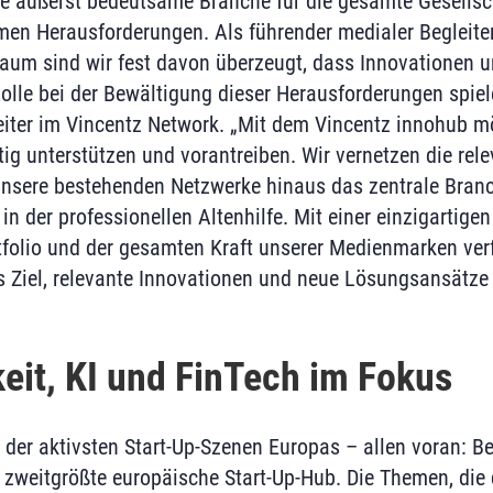
eine äußerst bedeutsame Branche für die gesamte Gesellsc
rmen Herausforderungen. Als führender medialer Begleiter
um sind wir fest davon überzeugt, dass Innovationen un
olle bei der Bewältigung dieser Herausforderungen spiel
iter im Vincentz Network. „Mit dem Vincentz innohub mö
ig unterstützen und vorantreiben. Wir vernetzen die rel
unsere bestehenden Netzwerke hinaus das zentrale Bran
n der professionellen Altenhilfe. Mit einer einzigartige
tfolio und der gesamten Kraft unserer Medienmarken ver
 Ziel, relevante Innovationen und neue Lösungsansätze 
eit, KI und FinTech im Fokus
 der aktivsten Start-Up-Szenen Europas – allen voran: Be
r zweitgrößte europäische Start-Up-Hub. Die Themen, die 