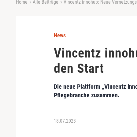
Home
»
Alle Beiträge
»
Vincentz innohub: Neue Vernetzungsp
News
Vincentz innoh
den Start
Die neue Plattform „Vincentz inn
Pflegebranche zusammen.
18.07.2023