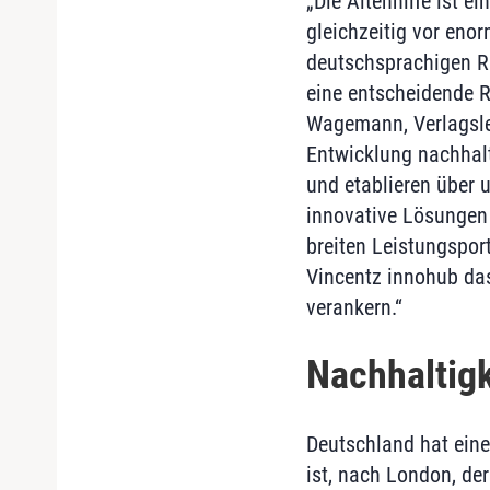
„Die Altenhilfe ist 
gleichzeitig vor eno
deutschsprachigen Ra
eine entscheidende R
Wagemann, Verlagsle
Entwicklung nachhalt
und etablieren über 
innovative Lösungen i
breiten Leistungspor
Vincentz innohub das
verankern.“
Nachhaltigk
Deutschland hat eine
ist, nach London, de