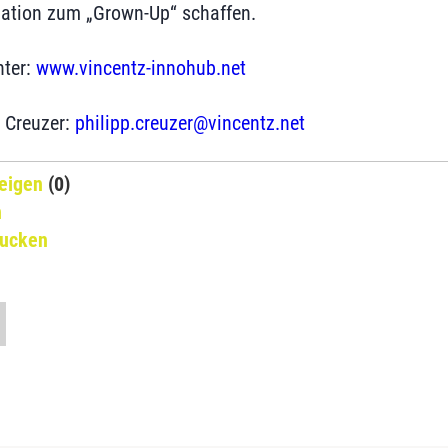
mation zum „Grown-Up“ schaffen.
nter:
www.vincentz-innohub.net
 Creuzer:
philipp.creuzer@vincentz.net
eigen
(0)
n
rucken