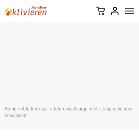
Z
u
m
I
n
h
a
l
t
s
p
r
i
n
g
e
Home
»
Alle Beiträge
»
Telefonseelsorge: mehr Gespräche über
n
Einsamkeit