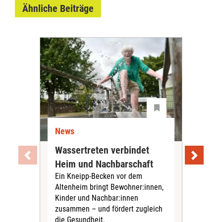
Ähnliche Beiträge
News
Ne
Wassertreten verbindet
Pfl
Heim und Nachbarschaft
Jug
Ein Kneipp-Becken vor dem
mit
Altenheim bringt Bewohner:innen,
In d
Kinder und Nachbar:innen
in F
zusammen – und fördert zugleich
Bew
die Gesundheit.