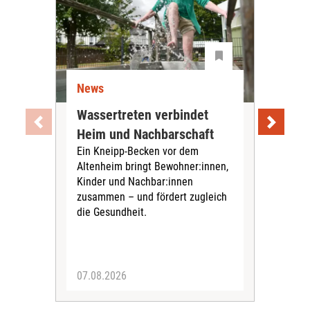
News
Ne
Wassertreten verbindet
Pfl
Heim und Nachbarschaft
Jug
Ein Kneipp-Becken vor dem
mit
Altenheim bringt Bewohner:innen,
In d
Kinder und Nachbar:innen
in F
zusammen – und fördert zugleich
Bew
die Gesundheit.
Jug
Spra
zus
07.08.2026
06.