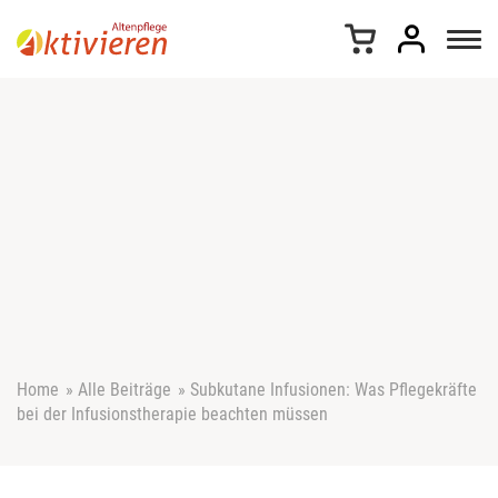
Z
u
m
I
n
h
a
l
t
s
p
r
i
n
g
e
Home
»
Alle Beiträge
»
Subkutane Infusionen: Was Pflegekräfte
n
bei der Infusionstherapie beachten müssen