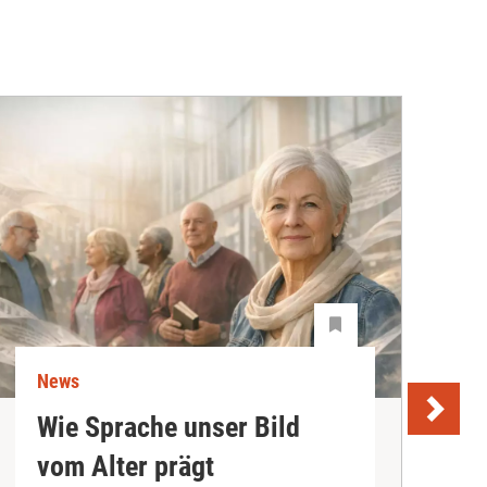
News
N
Wie Sprache unser Bild
U
vom Alter prägt
S