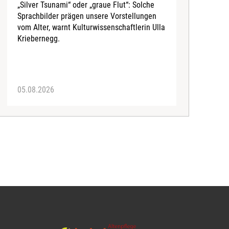
„Silver Tsunami“ oder „graue Flut“: Solche
Sprachbilder prägen unsere Vorstellungen
A
vom Alter, warnt Kulturwissenschaftlerin Ulla
I
Kriebernegg.
S
d
A
05.08.2026
3