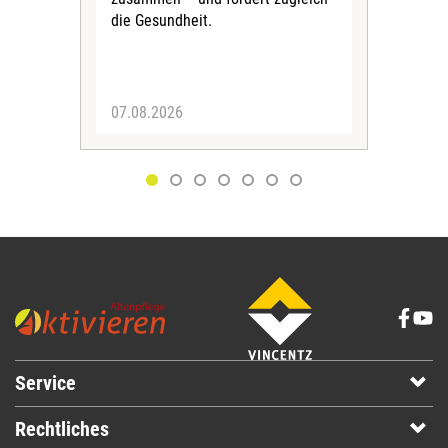
Bew
die Gesundheit.
Jug
Spra
zus
07.08.2026
06.
Service
Rechtliches