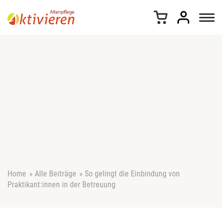
Z
u
m
I
n
h
a
l
t
s
p
r
i
n
g
e
Home
»
Alle Beiträge
»
So gelingt die Einbindung von
n
Praktikant:innen in der Betreuung