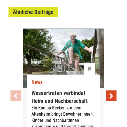
Ähnliche Beiträge
News
Ne
Wassertreten verbindet
Pfl
Heim und Nachbarschaft
Jug
Ein Kneipp-Becken vor dem
mit
Altenheim bringt Bewohner:innen,
In d
Kinder und Nachbar:innen
in F
zusammen – und fördert zugleich