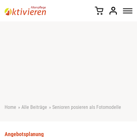
Z
u
m
I
n
h
a
l
t
s
p
r
i
n
g
e
Home
»
Alle Beiträge
»
Senioren posieren als Fotomodelle
n
Angebotsplanung