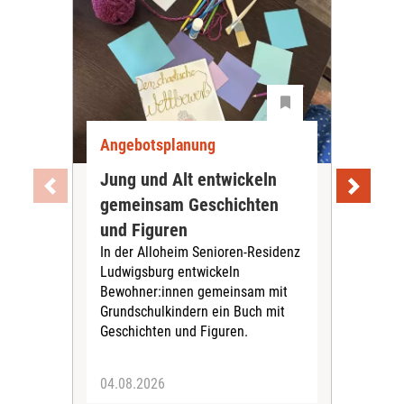
Angebotsplanung
Ang
Jung und Alt entwickeln
Wie
gemeinsam Geschichten
Bet
und Figuren
beg
In der Alloheim Senioren-Residenz
Meh
Ludwigsburg entwickeln
Fre
Bewohner:innen gemeinsam mit
indi
Grundschulkindern ein Buch mit
begl
Geschichten und Figuren.
ein
04.08.2026
03.