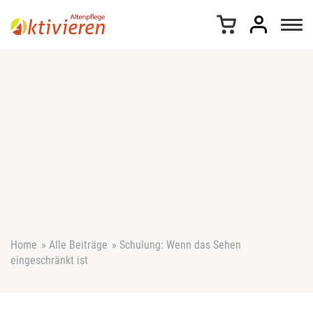
Z
u
m
I
n
h
a
l
t
s
p
r
i
n
g
e
Home
»
Alle Beiträge
»
Schulung: Wenn das Sehen
n
eingeschränkt ist