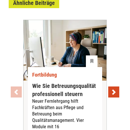
Ähnliche Beiträge
Fortbildung
For
Wie Sie Betreuungsqualität
We
professionell steuern
Mah
Neuer Fernlehrgang hilft
ma
Fachkräften aus Pflege und
Mahl
Betreuung beim
bie
Qualitätsmanagement. Vier
Leb
Module mit 16
Nach