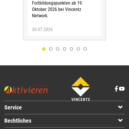
Fortbildungspunkten ab 19.
spie
Oktober 2026 bei Vincentz
zwi
Network.
Bewo
30.07.2026
29.
Service
Rechtliches