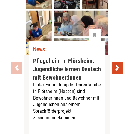
News
Ne
Pflegeheim in Flörsheim:
Wie
Jugendliche lernen Deutsch
vom
„Sil
mit Bewohner:innen
Sol
In der Einrichtung der Doreafamilie
Vors
in Flörsheim (Hessen) sind
Kult
Bewohnerinnen und Bewohner mit
Kri
Jugendlichen aus einem
Sprachförderprojekt
zusammengekommen.