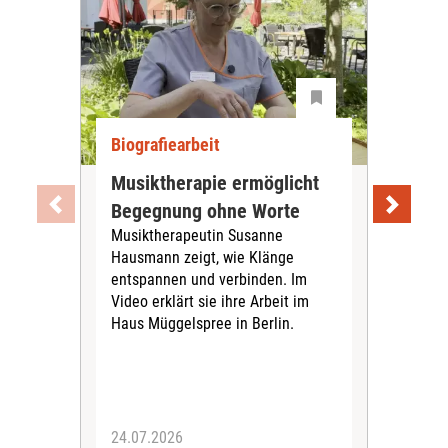
Biografiearbeit
Bio
Musiktherapie ermöglicht
Ack
Begegnung ohne Worte
Sen
Musiktherapeutin Susanne
Im 
Hausmann zeigt, wie Klänge
bea
entspannen und verbinden. Im
2024
Video erklärt sie ihre Arbeit im
„Pfl
Haus Müggelspree in Berlin.
bett
24.07.2026
09.