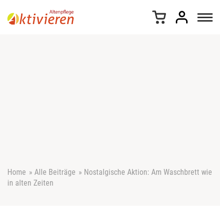
Z
u
m
I
n
h
a
l
t
s
p
r
i
n
g
e
Home
»
Alle Beiträge
»
Nostalgische Aktion: Am Waschbrett wie
n
in alten Zeiten