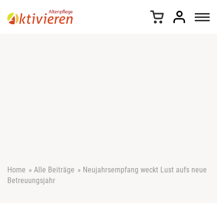
Z
u
m
I
n
h
a
l
t
s
p
r
i
n
g
e
Home
»
Alle Beiträge
»
Neujahrsempfang weckt Lust aufs neue
n
Betreuungsjahr