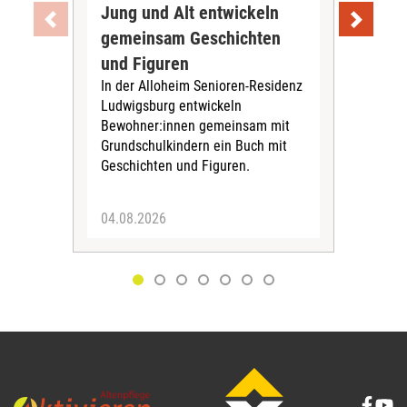
Jung und Alt entwickeln
Wie
gemeinsam Geschichten
Bet
und Figuren
beg
In der Alloheim Senioren-Residenz
Meh
Ludwigsburg entwickeln
Fre
Bewohner:innen gemeinsam mit
indi
Grundschulkindern ein Buch mit
begl
Geschichten und Figuren.
ein
04.08.2026
03.