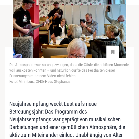
Die Atmosphäre war so ungezwungen, dass die Gäste die schönen Momente
voll auskosten konnten – und natürlich durfte das Festhalten dieser
Erinnerungen mit einem Video nicht fehlen.
Foto: Minh Luis, GFDE-Haus Stephanus
Neujahrsempfang weckt Lust aufs neue
Betreuungsjahr: Das Programm des
Neujahrsempfangs war geprägt von musikalischen
Darbietungen und einer gemütlichen Atmosphäre, die
aktiv zum Miteinander einlud. Unabhängig von Alter