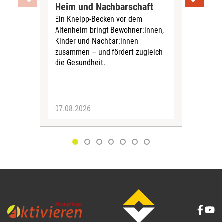
Heim und Nachbarschaft
Jug
Ein Kneipp-Becken vor dem
mit
Altenheim bringt Bewohner:innen,
In d
Kinder und Nachbar:innen
in F
zusammen – und fördert zugleich
Bew
die Gesundheit.
Jug
Spra
zus
07.08.2026
06.