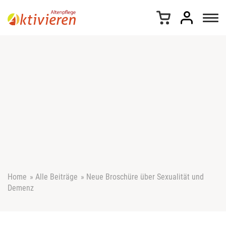
Z
u
m
I
n
h
a
l
t
s
p
r
i
n
g
e
Home
»
Alle Beiträge
»
Neue Broschüre über Sexualität und
n
Demenz