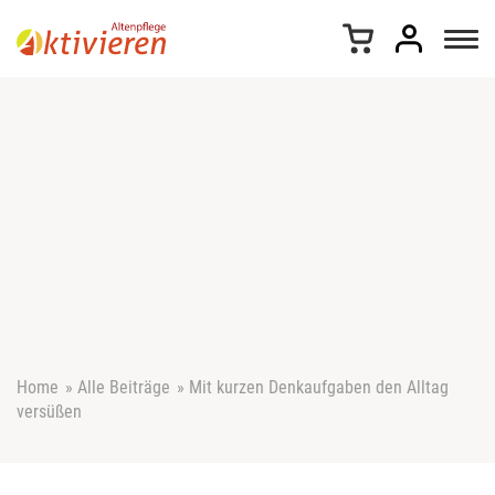
Z
u
m
I
n
h
a
l
t
s
p
r
i
n
g
e
Home
»
Alle Beiträge
»
Mit kurzen Denkaufgaben den Alltag
n
versüßen