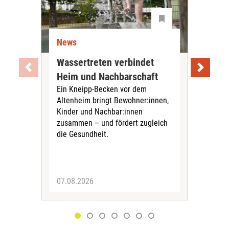
News
Ne
Wassertreten verbindet
Pfl
Heim und Nachbarschaft
Jug
Ein Kneipp-Becken vor dem
mit
Altenheim bringt Bewohner:innen,
In d
Kinder und Nachbar:innen
in F
zusammen – und fördert zugleich
Bew
die Gesundheit.
Jug
Spra
zus
07.08.2026
06.