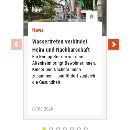
News
Ne
Wassertreten verbindet
Pfl
Heim und Nachbarschaft
Jug
Ein Kneipp-Becken vor dem
mit
Altenheim bringt Bewohner:innen,
In d
Kinder und Nachbar:innen
in F
zusammen – und fördert zugleich
Bew
die Gesundheit.
Jug
Spra
zus
07.08.2026
06.