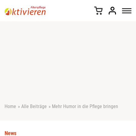
Z
u
m
I
n
h
a
l
t
s
p
r
i
n
g
e
Home
»
Alle Beiträge
»
Mehr Humor in die Pflege bringen
n
News