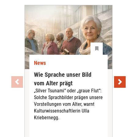
News
Ne
Wie Sprache unser Bild
Uni
vom Alter prägt
Soc
„Silver Tsunami“ oder „graue Flut“:
Tei
Solche Sprachbilder prägen unsere
Aus
Vorstellungen vom Alter, warnt
„ViV
Kulturwissenschaftlerin Ulla
herv
Kriebernegg.
up d
digi
Alte