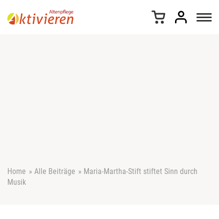
Z
u
m
I
n
h
a
l
t
s
p
r
i
n
g
e
Home
»
Alle Beiträge
»
Maria-Martha-Stift stiftet Sinn durch
n
Musik