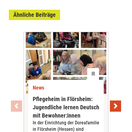
Ähnliche Beiträge
News
Ne
Pflegeheim in Flörsheim:
Wie
Jugendliche lernen Deutsch
vom
„Sil
mit Bewohner:innen
Sol
In der Einrichtung der Doreafamilie
Vors
in Flörsheim (Hessen) sind