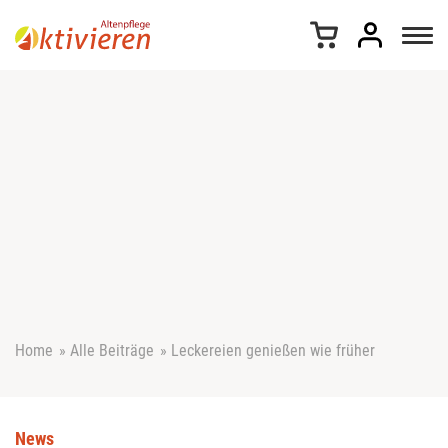
Z
u
m
I
n
h
a
l
t
s
p
r
i
n
g
e
Home
»
Alle Beiträge
»
Leckereien genießen wie früher
n
News