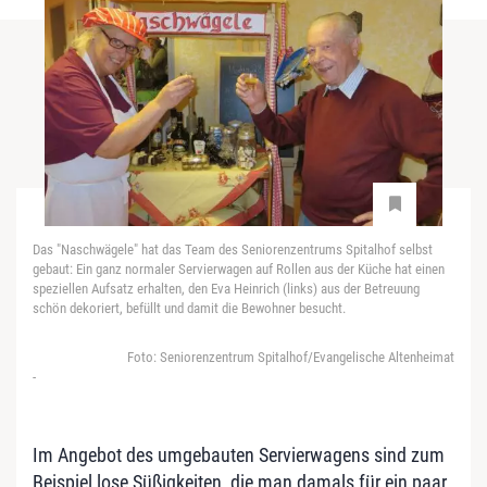
Das "Naschwägele" hat das Team des Seniorenzentrums Spitalhof selbst
gebaut: Ein ganz normaler Servierwagen auf Rollen aus der Küche hat einen
speziellen Aufsatz erhalten, den Eva Heinrich (links) aus der Betreuung
schön dekoriert, befüllt und damit die Bewohner besucht.
Foto: Seniorenzentrum Spitalhof/Evangelische Altenheimat
-
Im Angebot des umgebauten Servierwagens sind zum
Beispiel lose Süßigkeiten, die man damals für ein paar