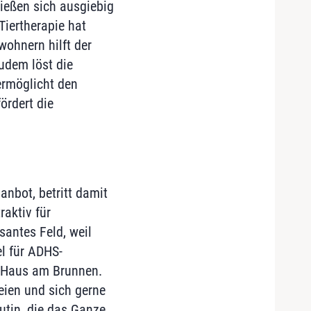
ießen sich ausgiebig
Tiertherapie hat
ohnern hilft der
udem löst die
ermöglicht den
ördert die
anbot, betritt damit
aktiv für
santes Feld, weil
l für ADHS-
 Haus am Brunnen.
ien und sich gerne
utin, die das Ganze