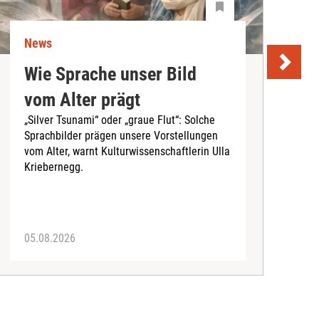
News
N
Wie Sprache unser Bild
U
vom Alter prägt
S
„Silver Tsunami“ oder „graue Flut“: Solche
Sprachbilder prägen unsere Vorstellungen
A
vom Alter, warnt Kulturwissenschaftlerin Ulla
I
Kriebernegg.
S
d
A
05.08.2026
3