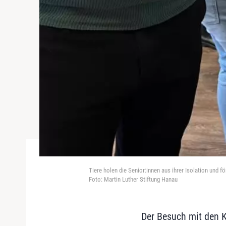
Tiere holen die Senior:innen aus ihrer Isolation und 
Foto: Martin Luther Stiftung Hanau
Der Besuch mit den K