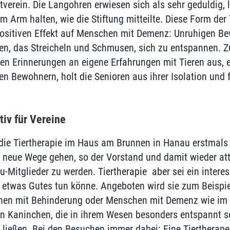
erein. Die Langohren erwiesen sich als sehr geduldig, l
m Arm halten, wie die Stiftung mitteilte. Diese Form der 
ositiven Effekt auf Menschen mit Demenz: Unruhigen Bew
n, das Streicheln und Schmusen, sich zu entspannen. Z
en Erinnerungen an eigene Erfahrungen mit Tieren aus, 
n Bewohnern, holt die Senioren aus ihrer Isolation und f
tiv für Vereine
 die Tiertherapie im Haus am Brunnen in Hanau erstmals 
eue Wege gehen, so der Vorstand und damit wieder attr
-Mitglieder zu werden. Tiertherapie aber sei ein interes
g etwas Gutes tun könne. Angeboten wird sie zum Beispie
chen mit Behinderung oder Menschen mit Demenz wie im
 Kaninchen, die in ihrem Wesen besonders entspannt se
n ließen. Bei den Besuchen immer dabei: Eine Tiertherape