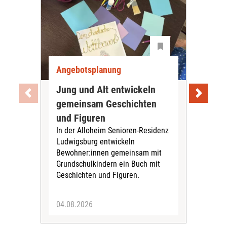
Angebotsplanung
Ang
Jung und Alt entwickeln
Wie
gemeinsam Geschichten
Bet
und Figuren
beg
In der Alloheim Senioren-Residenz
Meh
Ludwigsburg entwickeln
Fre
Bewohner:innen gemeinsam mit
indi
Grundschulkindern ein Buch mit
begl
Geschichten und Figuren.
ein
04.08.2026
03.