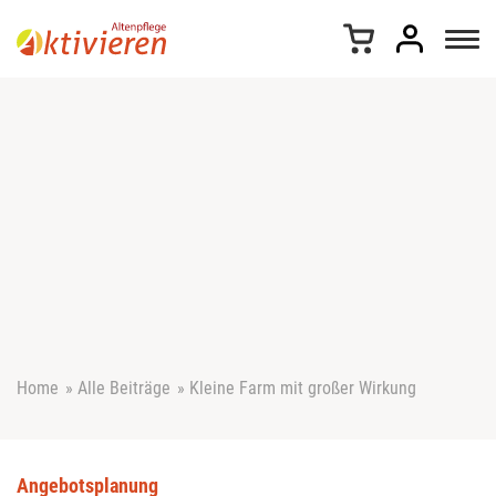
Z
u
m
I
n
h
a
l
t
s
p
r
i
n
g
e
Home
»
Alle Beiträge
»
Kleine Farm mit großer Wirkung
n
Angebotsplanung