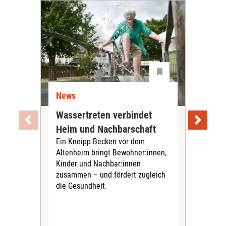
News
Ne
Wassertreten verbindet
Pfl
Heim und Nachbarschaft
Jug
Ein Kneipp-Becken vor dem
mit
Altenheim bringt Bewohner:innen,
In d
Kinder und Nachbar:innen
in F
zusammen – und fördert zugleich
Bew
die Gesundheit.
Jug
Spra
zus