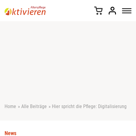
Z
u
m
I
n
h
a
l
t
s
p
r
i
n
g
e
Home
»
Alle Beiträge
»
Hier spricht die Pflege: Digitalisierung
n
News