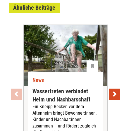
Ähnliche Beiträge
News
Ne
Wassertreten verbindet
Pfl
Heim und Nachbarschaft
Jug
Ein Kneipp-Becken vor dem
mit
Altenheim bringt Bewohner:innen,
In d
Kinder und Nachbar:innen
in F
zusammen – und fördert zugleich
Bew