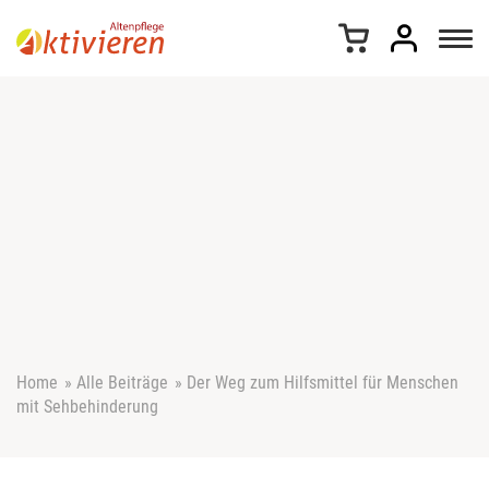
Z
u
m
I
n
h
a
l
t
s
p
r
i
n
g
e
Home
»
Alle Beiträge
»
Der Weg zum Hilfsmittel für Menschen
n
mit Sehbehinderung