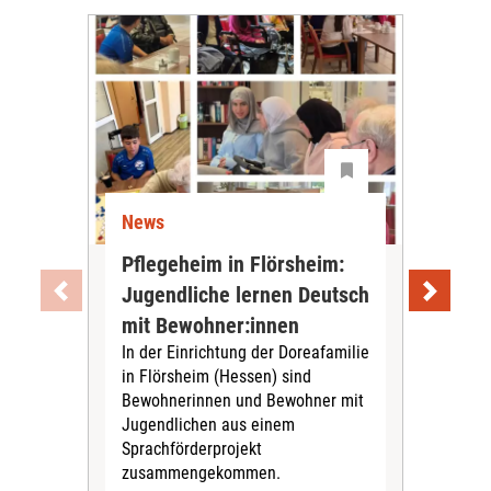
News
Ne
Pflegeheim in Flörsheim:
Wie
Jugendliche lernen Deutsch
vom
„Sil
mit Bewohner:innen
Sol
In der Einrichtung der Doreafamilie
Vors
in Flörsheim (Hessen) sind
Kult
Bewohnerinnen und Bewohner mit
Kri
Jugendlichen aus einem
Sprachförderprojekt
zusammengekommen.