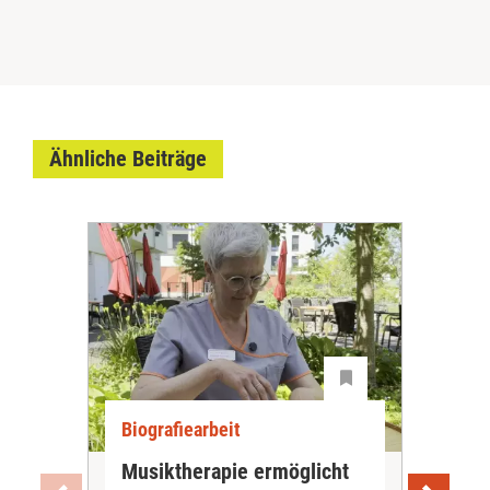
Ähnliche Beiträge
Biografiearbeit
Bio
Musiktherapie ermöglicht
Ack