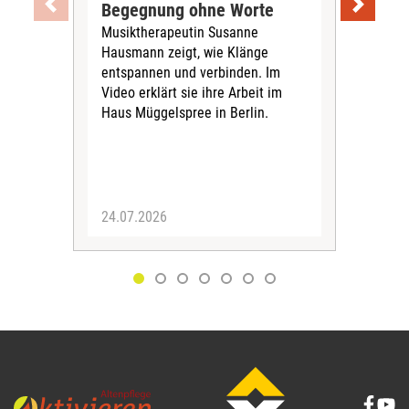
Begegnung ohne Worte
Sen
Musiktherapeutin Susanne
Im 
Hausmann zeigt, wie Klänge
bea
entspannen und verbinden. Im
2024
Video erklärt sie ihre Arbeit im
„Pfl
Haus Müggelspree in Berlin.
bett
24.07.2026
09.