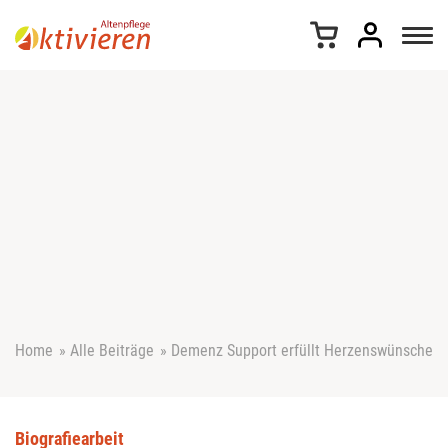
Z
u
m
I
n
h
a
l
t
s
p
r
i
n
g
e
Home
»
Alle Beiträge
»
Demenz Support erfüllt Herzenswünsche
n
Biografiearbeit