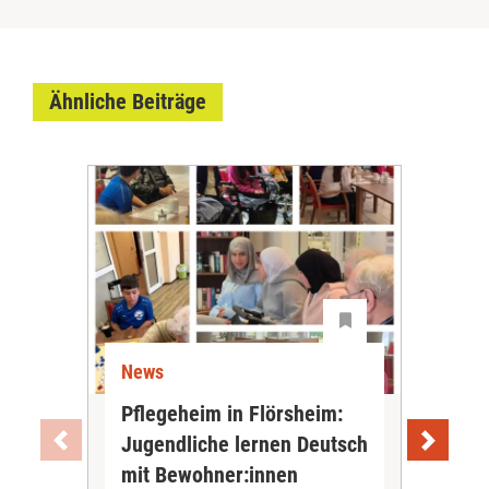
Ähnliche Beiträge
News
Ne
Pflegeheim in Flörsheim:
Wie
Jugendliche lernen Deutsch
vom
„Sil
mit Bewohner:innen