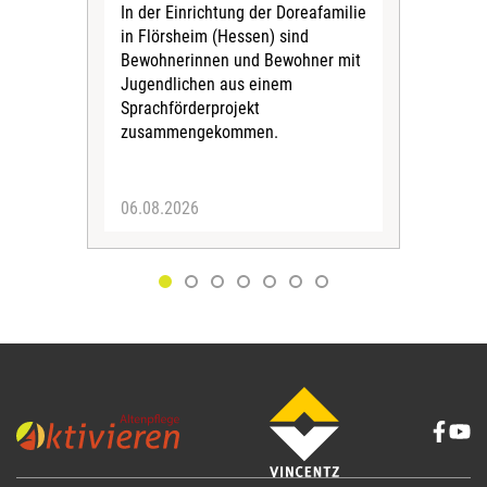
Sol
In der Einrichtung der Doreafamilie
Vors
in Flörsheim (Hessen) sind
Kult
Bewohnerinnen und Bewohner mit
Kri
Jugendlichen aus einem
Sprachförderprojekt
zusammengekommen.
06.08.2026
05.