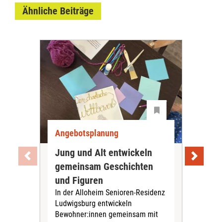
Ähnliche Beiträge
Angebotsplanung
Ang
Jung und Alt entwickeln
Wie
gemeinsam Geschichten
Bet
und Figuren
beg
In der Alloheim Senioren-Residenz
Meh
Ludwigsburg entwickeln
Fre
Bewohner:innen gemeinsam mit
indi