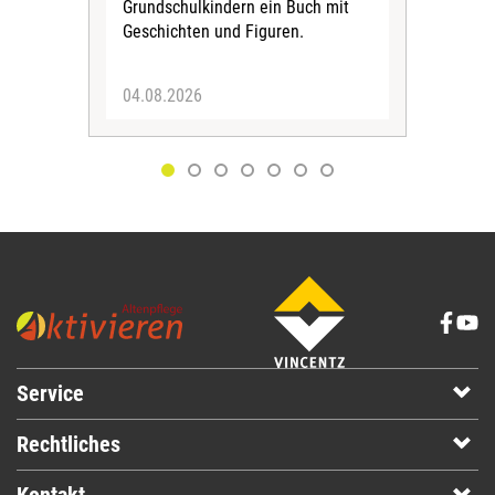
Grundschulkindern ein Buch mit
begl
Geschichten und Figuren.
ein
04.08.2026
03.
Service
Rechtliches