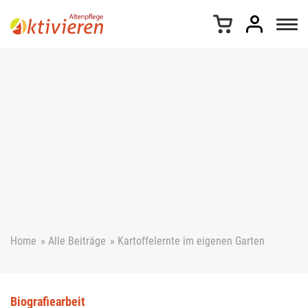
Z
u
m
I
n
h
a
l
t
s
p
r
i
n
g
e
Home
»
Alle Beiträge
»
Kartoffelernte im eigenen Garten
n
Biografiearbeit