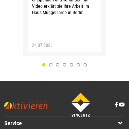
Video erklärt sie ihre Arbeit im
„Pfl
Haus Müggelspree in Berlin.
bett
24.07.2026
09.
Service