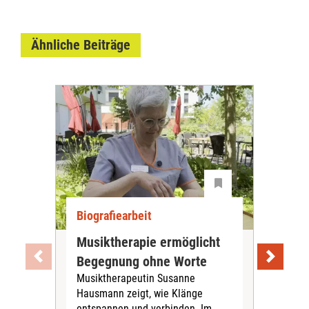
Ähnliche Beiträge
Biografiearbeit
Bio
Musiktherapie ermöglicht
Ack
Begegnung ohne Worte
Sen
Musiktherapeutin Susanne
Im 
Hausmann zeigt, wie Klänge
bea
entspannen und verbinden. Im
2024