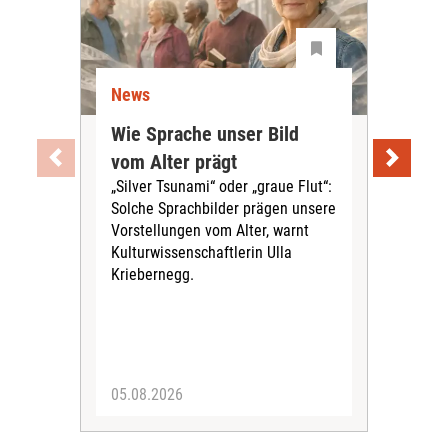
News
Ne
Wie Sprache unser Bild
Uni
vom Alter prägt
Soc
„Silver Tsunami“ oder „graue Flut“:
Tei
Solche Sprachbilder prägen unsere
Aus
Vorstellungen vom Alter, warnt
„ViV
Kulturwissenschaftlerin Ulla
herv
Kriebernegg.
up d
digi
Alte
05.08.2026
30.