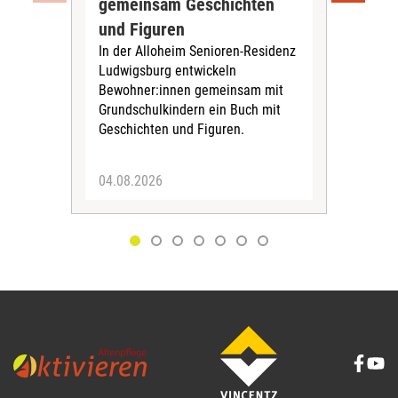
gemeinsam Geschichten
Bet
und Figuren
beg
In der Alloheim Senioren-Residenz
Meh
Ludwigsburg entwickeln
Fre
Bewohner:innen gemeinsam mit
indi
Grundschulkindern ein Buch mit
begl
Geschichten und Figuren.
ein
04.08.2026
03.