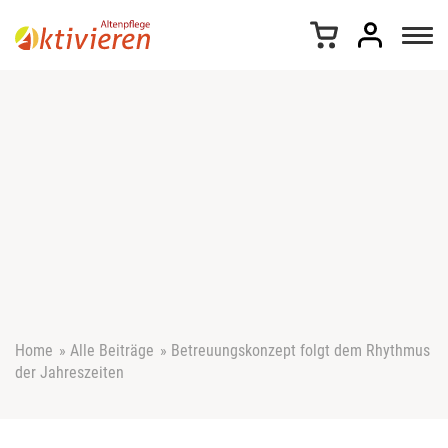
Z
u
m
I
n
h
a
l
t
s
p
r
i
n
g
e
Home
»
Alle Beiträge
»
Betreuungskonzept folgt dem Rhythmus
n
der Jahreszeiten