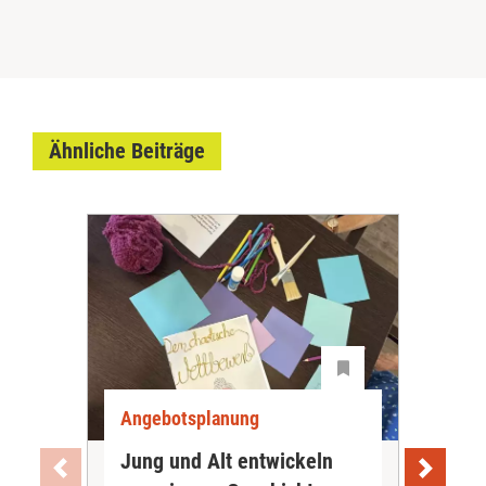
Ähnliche Beiträge
Angebotsplanung
Ang
Jung und Alt entwickeln
Wie