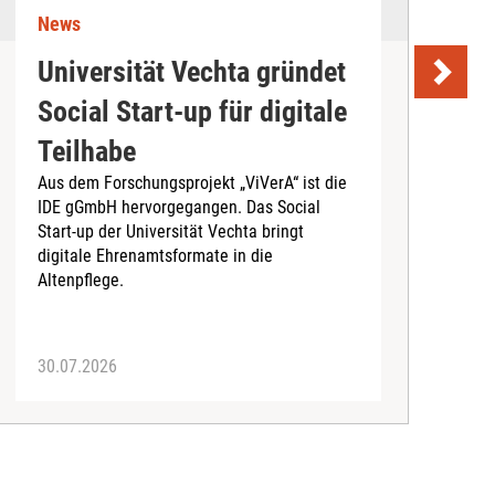
News
N
Universität Vechta gründet
K
Social Start-up für digitale
B
Teilhabe
e
Aus dem Forschungsprojekt „ViVerA“ ist die
N
IDE gGmbH hervorgegangen. Das Social
G
Start-up der Universität Vechta bringt
digitale Ehrenamtsformate in die
Altenpflege.
30.07.2026
2