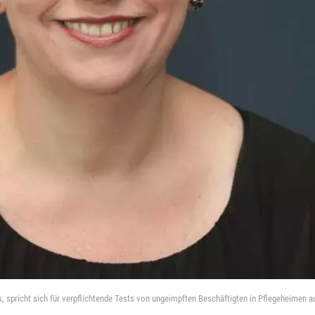
s, spricht sich für verpflichtende Tests von ungeimpften Beschäftigten in Pflegeheimen au