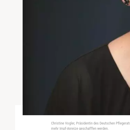
Christine Vogler, Präsidentin des Deutschen Pflegerat
mehr Impf-Anreize geschafffen werden.