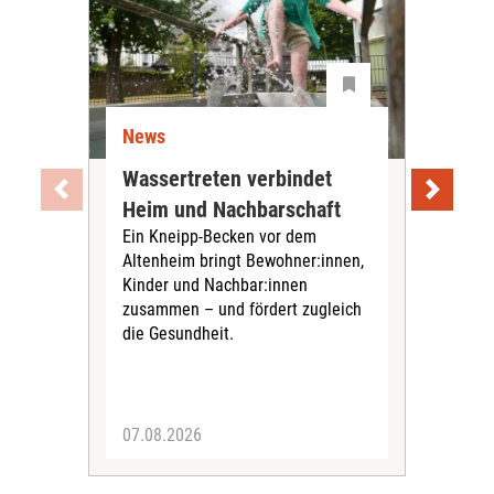
News
Ne
Wassertreten verbindet
Pfl
Heim und Nachbarschaft
Jug
Ein Kneipp-Becken vor dem
mit
Altenheim bringt Bewohner:innen,
In d
Kinder und Nachbar:innen
in F
zusammen – und fördert zugleich
Bew
die Gesundheit.
Jug
Spra
zus
07.08.2026
06.