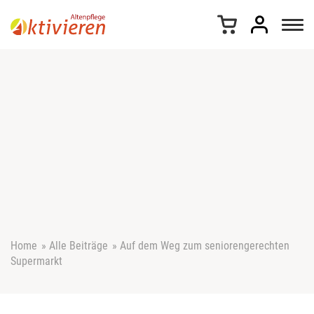
Z
u
m
I
n
h
a
l
t
s
p
r
i
n
g
e
Home
»
Alle Beiträge
»
Auf dem Weg zum seniorengerechten
n
Supermarkt